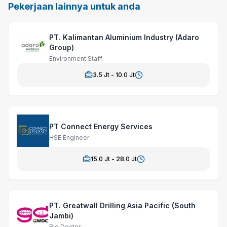
Pekerjaan lainnya untuk anda
PT. Kalimantan Aluminium Industry (Adaro
Group)
Environment Staff
3.5
Jt -
10.0
Jt
PT Connect Energy Services
HSE Engineer
15.0
Jt -
28.0
Jt
PT. Greatwall Drilling Asia Pacific (South
Jambi)
Rig Doctor