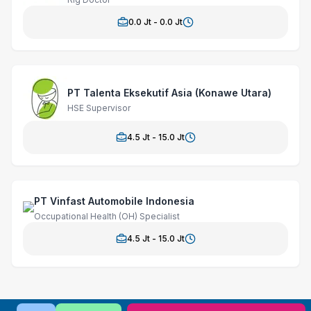
0.0
Jt -
0.0
Jt
PT Talenta Eksekutif Asia (Konawe Utara)
HSE Supervisor
4.5
Jt -
15.0
Jt
PT Vinfast Automobile Indonesia
Occupational Health (OH) Specialist
4.5
Jt -
15.0
Jt