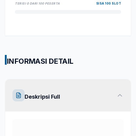
TERISI
0
DARI
100
PESERTA
SISA
100
SLOT
INFORMASI DETAIL
Deskripsi Full