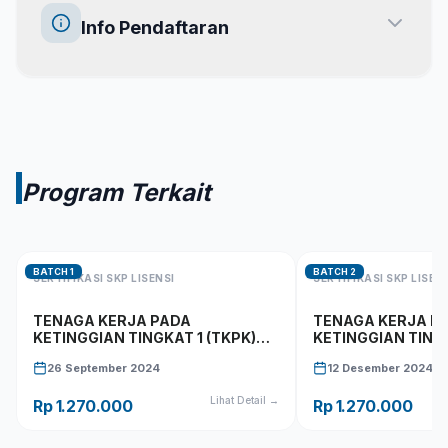
Info Pendaftaran
Program Terkait
BATCH
1
BATCH
2
SERTIFIKASI
SKP LISENSI
SERTIFIKASI
SKP LISEN
TENAGA KERJA PADA
TENAGA KERJA P
KETINGGIAN TINGKAT 1 (TKPK)
KETINGGIAN TINGK
BATCH 1 LISENSI
BATCH 2 LISENSI
26 September 2024
12 Desember 2024
Lihat Detail →
Rp 1.270.000
Rp 1.270.000