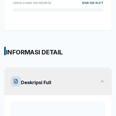
TERISI
0
DARI
100
PESERTA
SISA
100
SLOT
INFORMASI DETAIL
Deskripsi Full