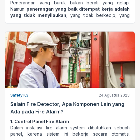
Penerangan yang buruk bukan berati yang gelap.
Namun
penerangan yang baik ditempat kerja adalah
yang tidak menyilaukan
, yang tidak berkedip, yang
tidak menimbulkan bayangan kontras dan tidak
menimbulkan panas. Biasanya intensitas pencahayaan
dinyatakan dalam satuan Lux.
Dalam bekerja tentunya
pencahayaan ini sangat
penting
, sehingga dalam regulasi pemerintah telah
dibuatkan standarisasi berkaitan tingkat pencahayaan
untuk jenis-jenis pekerjaan tertentu. Misalnya untuk
penerangan di halaman dan jalan standar yang ditetapkan
pemerintah yaitu setidaknya 20 lux.
Atau untuk pekerjaan yang sifatnya mengerjakan bahan-
bahan yang kasar, atau pergudangan untuk menyimpan
barang-barang besar dan kasar setidaknya perlu 50 lux.
Safety K3
24 Agustus 2023
Semakin teliti maka semakin tinggi juga intensitas
yang diperlukan
namun tetap ada batasannya. Karena
Selain Fire Detector, Apa Komponen Lain yang
pencahayaan yang terlalu terang juga bisa
Ada pada Fire Alarm?
membahayakan.
Penerangan yang buruk atau yang tidak sesuai dengan
1. Control Panel Fire Alarm
jenis pekerjaannya akan menimbulkan risiko pada
Dalam instalasi fire alarm system dibutuhkan sebuah
pekerja seperti kelelahan mata, berkurangannya
panel, karena sistem ini bekerja secara otomatis.