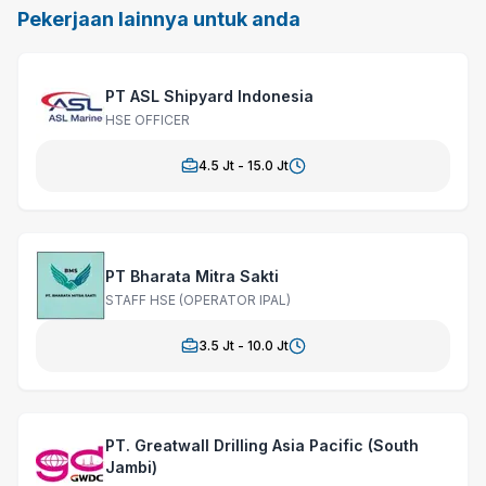
Pekerjaan lainnya untuk anda
PT ASL Shipyard Indonesia
HSE OFFICER
4.5
Jt -
15.0
Jt
PT Bharata Mitra Sakti
STAFF HSE (OPERATOR IPAL)
3.5
Jt -
10.0
Jt
PT. Greatwall Drilling Asia Pacific (South
Jambi)