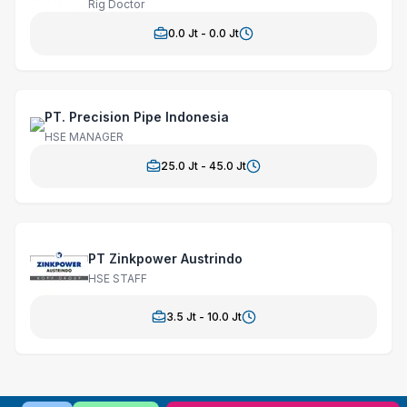
Rig Doctor
0.0
Jt -
0.0
Jt
PT. Precision Pipe Indonesia
HSE MANAGER
25.0
Jt -
45.0
Jt
PT Zinkpower Austrindo
HSE STAFF
3.5
Jt -
10.0
Jt