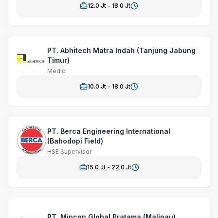
12.0
Jt -
18.0
Jt
PT. Abhitech Matra Indah (Tanjung Jabung
Timur)
Medic
10.0
Jt -
18.0
Jt
PT. Berca Engineering International
(Bahodopi Field)
HSE Supervisor
15.0
Jt -
22.0
Jt
PT. Mipcon Global Pratama (Malinau)