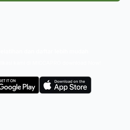
Pelatihan dan daftar lebih mudah
plikasi kami di MICCAPRO download Now!