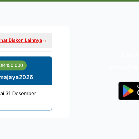
ihat Diskon Lainnya
Cari 
IDR
150.000
Hanya di a
amajaya2026
ai
31 Desember